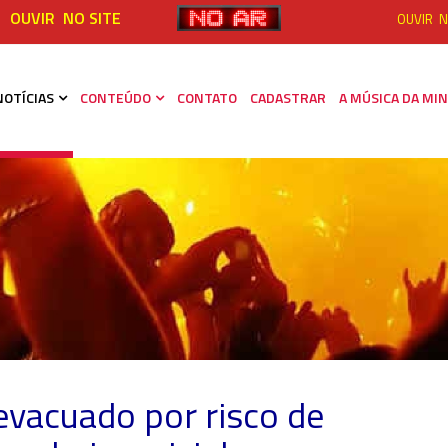
OUVIR NO SITE
OUVIR N
NOTÍCIAS
CONTEÚDO
CONTATO
CADASTRAR
A MÚSICA DA MIN
evacuado por risco de