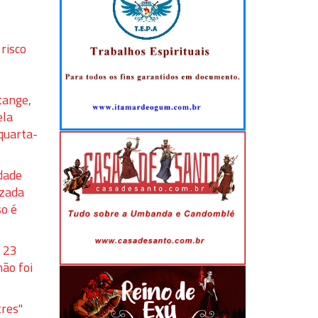
risco
tange,
ela
quarta-
idade
izada
so é
e 23
ão foi
tres"