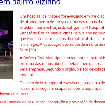
em bairro vizinho
Um hospital de
Maceió
foi evacuado em meio ao 
de afundamento de terra de uma das minas da
Braskem para extração de sal-gema. O Hospital
Sanatório fica no bairro Pinheiro, vizinho ao Mu
que é um dos cinco bairros da capital afetados p
mineração. A evacuação ocorre desde a noite de 
feira (29).
A Defesa Civil Municipal alertou para
a instabil
em uma das minas abertas pela mineração real
pela empresa
. Segundo o
órgão, o risco de colap
iminente
.
O bairro do Mutange foi esvaziado, mas cerca d
residências seguem ocupadas, pois a população n
deixar seus lares.
tou a "medida de segurança, precaução e prevenção de desas