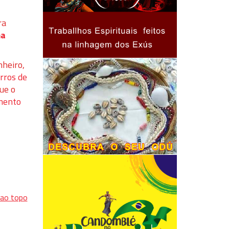
ra
ma
nheiro,
rros de
ue o
amento
 ao topo