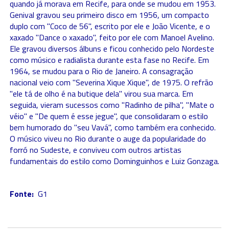
quando já morava em Recife, para onde se mudou em 1953.
Genival gravou seu primeiro disco em 1956, um compacto
duplo com "Coco de 56", escrito por ele e João Vicente, e o
xaxado "Dance o xaxado", feito por ele com Manoel Avelino.
Ele gravou diversos álbuns e ficou conhecido pelo Nordeste
como músico e radialista durante esta fase no Recife. Em
1964, se mudou para o Rio de Janeiro. A consagração
nacional veio com "Severina Xique Xique", de 1975. O refrão
"ele tá de olho é na butique dela" virou sua marca. Em
seguida, vieram sucessos como "Radinho de pilha", "Mate o
véio" e "De quem é esse jegue", que consolidaram o estilo
bem humorado do "seu Vavá", como também era conhecido.
O músico viveu no Rio durante o auge da popularidade do
forró no Sudeste, e conviveu com outros artistas
fundamentais do estilo como Dominguinhos e Luiz Gonzaga.
Fonte:
G1