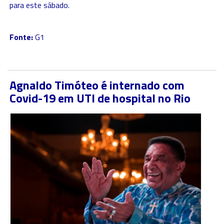
para este sábado.
Fonte:
G1
Agnaldo Timóteo é internado com
Covid-19 em UTI de hospital no Rio