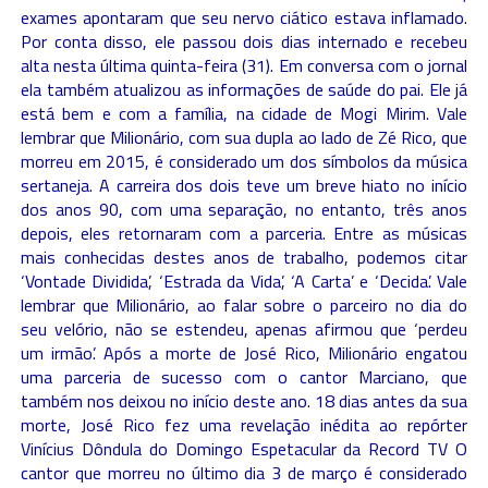
exames apontaram que seu nervo ciático estava inflamado.
Por conta disso, ele passou dois dias internado e recebeu
alta nesta última quinta-feira (31). Em conversa com o jornal
ela também atualizou as informações de saúde do pai. Ele já
está bem e com a família, na cidade de Mogi Mirim. Vale
lembrar que Milionário, com sua dupla ao lado de Zé Rico, que
morreu em 2015, é considerado um dos símbolos da música
sertaneja. A carreira dos dois teve um breve hiato no início
dos anos 90, com uma separação, no entanto, três anos
depois, eles retornaram com a parceria. Entre as músicas
mais conhecidas destes anos de trabalho, podemos citar
‘Vontade Dividida’, ‘Estrada da Vida’, ‘A Carta’ e ‘Decida’. Vale
lembrar que Milionário, ao falar sobre o parceiro no dia do
seu velório, não se estendeu, apenas afirmou que ‘perdeu
um irmão’. Após a morte de José Rico, Milionário engatou
uma parceria de sucesso com o cantor Marciano, que
também nos deixou no início deste ano. 18 dias antes da sua
morte, José Rico fez uma revelação inédita ao repórter
Vinícius Dôndula do Domingo Espetacular da Record TV O
cantor que morreu no último dia 3 de março é considerado