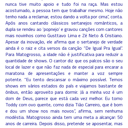
nunca tive muito apoio e tudo foi na raça. Mas estou
acostumado, a pessoa tem que trabalhar mesmo. Hoje não
tenho nada a reclamar, estou dando a volta por cima”, conta.
Após anos cantando clássicos sertanejos românticos, a
dupla se rendeu ao ‘popnejo’ e gravou canções com cantores
mais novinhos como Gusttavo Lima e Zé Neto & Cristiano.
Apesar da inovação, ele afirma que o sertanejo de verdade
ainda é o raiz e cita versos da canção “De Igual Pra Igual”.
Para Matogrosso, a idade não é justificativa para reduzir a
quantidade de shows. O cantor diz que os palcos são o seu
local de lazer e que não faz nada de especial para encarar a
maratona de apresentações e manter a voz sempre
potente. “Eu tento descansar o máximo possível. Temos
shows em vários estados do país e viajamos bastante de
ônibus, então aproveito para dormir. Já a minha voz é um
dom de Deus, parece que está cada vez melhor. Eu tomo
Toddy com ovo quente, como dizia Tião Carreiro, que é bom
e dou um show nos mais novos”, afirma, sem nenhuma
modéstia. Matogrosso ainda tem uma meta a alcançar: 50
anos de carreira. Depois disso, pretende se aposentar, mas