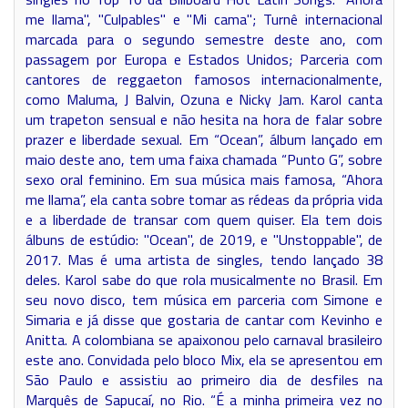
me llama", "Culpables" e "Mi cama"; Turnê internacional
marcada para o segundo semestre deste ano, com
passagem por Europa e Estados Unidos; Parceria com
cantores de reggaeton famosos internacionalmente,
como Maluma, J Balvin, Ozuna e Nicky Jam. Karol canta
um trapeton sensual e não hesita na hora de falar sobre
prazer e liberdade sexual. Em “Ocean”, álbum lançado em
maio deste ano, tem uma faixa chamada “Punto G”, sobre
sexo oral feminino. Em sua música mais famosa, “Ahora
me llama”, ela canta sobre tomar as rédeas da própria vida
e a liberdade de transar com quem quiser. Ela tem dois
álbuns de estúdio: "Ocean", de 2019, e "Unstoppable", de
2017. Mas é uma artista de singles, tendo lançado 38
deles. Karol sabe do que rola musicalmente no Brasil. Em
seu novo disco, tem música em parceria com Simone e
Simaria e já disse que gostaria de cantar com Kevinho e
Anitta. A colombiana se apaixonou pelo carnaval brasileiro
este ano. Convidada pelo bloco Mix, ela se apresentou em
São Paulo e assistiu ao primeiro dia de desfiles na
Marquês de Sapucaí, no Rio. “É a minha primeira vez no