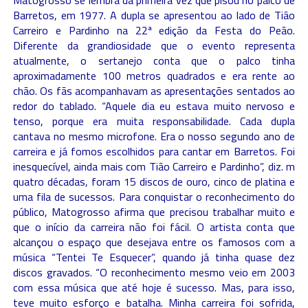
Matogrosso se lembra da primeira vez que pisou no palco de
Barretos, em 1977. A dupla se apresentou ao lado de Tião
Carreiro e Pardinho na 22ª edição da Festa do Peão.
Diferente da grandiosidade que o evento representa
atualmente, o sertanejo conta que o palco tinha
aproximadamente 100 metros quadrados e era rente ao
chão. Os fãs acompanhavam as apresentações sentados ao
redor do tablado. “Aquele dia eu estava muito nervoso e
tenso, porque era muita responsabilidade. Cada dupla
cantava no mesmo microfone. Era o nosso segundo ano de
carreira e já fomos escolhidos para cantar em Barretos. Foi
inesquecível, ainda mais com Tião Carreiro e Pardinho”, diz. m
quatro décadas, foram 15 discos de ouro, cinco de platina e
uma fila de sucessos. Para conquistar o reconhecimento do
público, Matogrosso afirma que precisou trabalhar muito e
que o início da carreira não foi fácil. O artista conta que
alcançou o espaço que desejava entre os famosos com a
música “Tentei Te Esquecer”, quando já tinha quase dez
discos gravados. “O reconhecimento mesmo veio em 2003
com essa música que até hoje é sucesso. Mas, para isso,
teve muito esforço e batalha. Minha carreira foi sofrida,