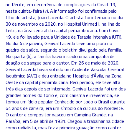
no Recife, em decorrência de complicações da Covid-19,
nesta quinta-feira (7). A informação foi confirmada pelo
filho do artista, João Lacerda. O artista foi internado no dia
30 de novembro de 2020, no Hospital Unimed I, na Ilha do
Leite, na área central da capital pernambucana. Com Covid-
19, ele foi levado para a Unidade de Terapia Intensiva (UTI).
No dia 4 de janeiro, Genival Lacerda teve uma piora no
quadro de saúde, segundo o boletim divulgado pela família.
Na quarta (6), a família havia iniciado uma campanha de
doação de sangue para o cantor. Em 26 de maio de 2020,
Genival Lacerda havia sofrido um Acidente Vascular Cerebral
Isquêmico (AVC) e deu entrada no Hospital d’Ávila, na Zona
Oeste da capital pernambucana. Recuperado, ele teve alta
três dias depois de ser internado. Genival Lacerda foi um dos
grandes nomes do forró e, com carisma e irreverência, se
tornou um ídolo popular. Conhecido por todo o Brasil durante
64 anos de carreira, era um símbolo da cultura do Nordeste.
O cantor e compositor nasceu em Campina Grande, na
Paraíba, em 5 de abril de 1931. Chegou a trabalhar na cidade
como radialista, mas fez a primeira gravação como cantor