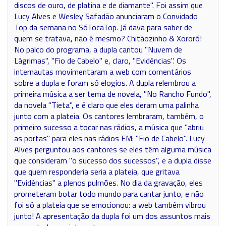
discos de ouro, de platina e de diamante''. Foi assim que
Lucy Alves e Wesley Safadão anunciaram o Convidado
Top da semana no SóTocaTop. Já dava para saber de
quem se tratava, não é mesmo? Chitãozinho & Xororó!
No palco do programa, a dupla cantou ''Nuvem de
Lágrimas'', ''Fio de Cabelo'' e, claro, ''Evidências''. Os
internautas movimentaram a web com comentários
sobre a dupla e foram só elogios. A dupla relembrou a
primeira música a ser tema de novela, ''No Rancho Fundo'',
da novela ''Tieta'', e é claro que eles deram uma palinha
junto com a plateia. Os cantores lembraram, também, o
primeiro sucesso a tocar nas rádios, a música que "abriu
as portas" para eles nas rádios FM: ''Fio de Cabelo''. Lucy
Alves perguntou aos cantores se eles têm alguma música
que consideram "o sucesso dos sucessos", e a dupla disse
que quem responderia seria a plateia, que gritava
''Evidências'' a plenos pulmões. No dia da gravação, eles
prometeram botar todo mundo para cantar junto, e não
foi só a plateia que se emocionou: a web também vibrou
junto! A apresentação da dupla foi um dos assuntos mais